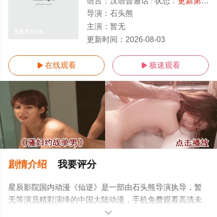
语言：
汉语普通话
状态：
更新第152集
导演：
石头熊
主演：
暂无
更新第152集
更新时间：
2026-08-03
在线观看
极速观看


剧情介绍
我要评分
星辰影院国内动漫《仙逆》是一部由石头熊导演执导，暂
无等演员精彩演绎的中国大陆动漫，手机免费观看高清未
删减完整版动漫全集就上星辰影视，更多剧情信息可移步
