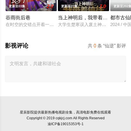
2.0
7.0
更新至03集
更新至07集
更新至202
谷雨街后巷
当上神明后，我带着信徒干翻了
都市古仙
在时空的交错点开着一间酒馆——谷雨街后巷。 无论城市的角落，
大学生楚寒误入废土神选游戏，新手保
2024 / 
影视评论
共
0
条 “仙逆” 影评
星辰影院
提供最新热播电视剧全集，高清电影免费在线观看
Copyright © 2019 cqkjcj.com All Rights Reserved
渝ICP备19015353号-1