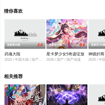
至豆瓣动漫、电视猫或剧情网等平台了解。
猜你喜欢
2.0
8.0
更新第48集
更新至13集
更新至155
武魂大陆
星卡梦少女5奇迹绽放
神级奸商
2025 / 中国大陆 / 国产动漫
2026 / 国产 / 国产动漫
2025 / 
相关推荐