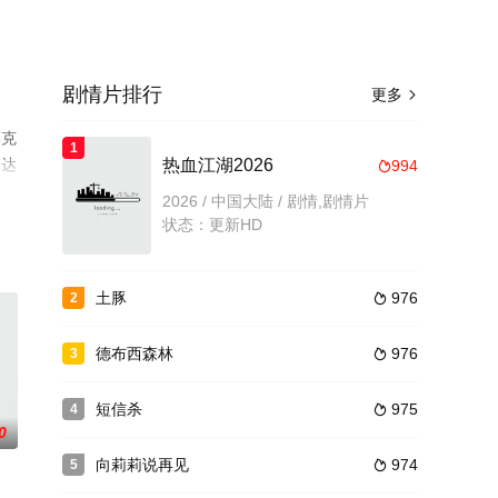
剧情片排行
更多

福克
1
琳达
热血江湖2026
994

网
2026 / 中国大陆 / 剧情,剧情片
状态：更新HD
土豚
976
2

德布西森林
976
3

短信杀
975
4

0
向莉莉说再见
974
5
