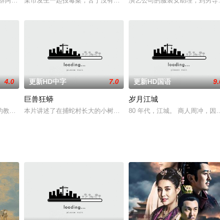
域统治天下的时代。
间，一群阿尔及利亚的伊斯兰教小伙子应召入伍，被编入法国军队，参加对德国的反击
某市发生一起投毒案，苦于没有证据无法破案。女警穆清凭借高超的
演艺公司的服装女助理，到男导
4.0
更新HD中字
7.0
更新HD国语
9.
巨兽狂蟒
岁月江城
练父亲帕迪（尼克·诺特NickNolte饰）家暴妻子，次子汤米（汤姆·哈迪TomH
本片讲述了在捕蛇村长大的小树，因为善良救下一只小蛇，取名“小花
80 年代，江城。 商人周冲，