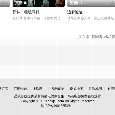
6.0
更新HD
5.0
更新HD
3.
异林：秘境寻踪
追梦险途
，火速成立“斩毒行动”专案组，借调警员安迪参战。首轮毒贩阿泰交易败露被
当代其他 申报单位：东旗时代（北京）影视文化传媒有限公司
曾经的商界天才，被迫跌落神坛
共
0
条 “爱国者游戏” 
S订阅
百度蜘蛛
神马爬虫
搜狗蜘蛛
奇虎地图
谷歌地图
必应
星辰影院
提供最新热播电视剧全集，高清电影免费在线观看
Copyright © 2019 cqkjcj.com All Rights Reserved
渝ICP备19015353号-1