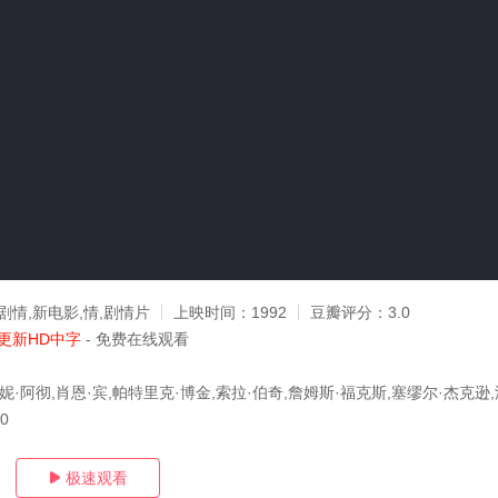
剧情,新电影,情,剧情片
上映时间：
1992
豆瓣评分：
3.0
更新HD中字
- 免费在线观看
妮·阿彻,肖恩·宾,帕特里克·博金,索拉·伯奇,詹姆斯·福克斯,塞缪尔·杰克逊,波
20
极速观看
