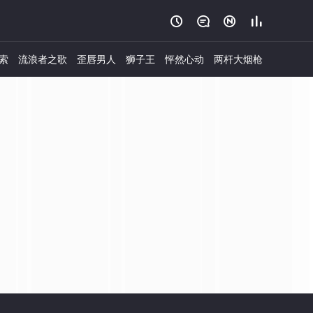




索
流浪者之歌
歪唇男人
狮子王
怦然心动
两杆大烟枪