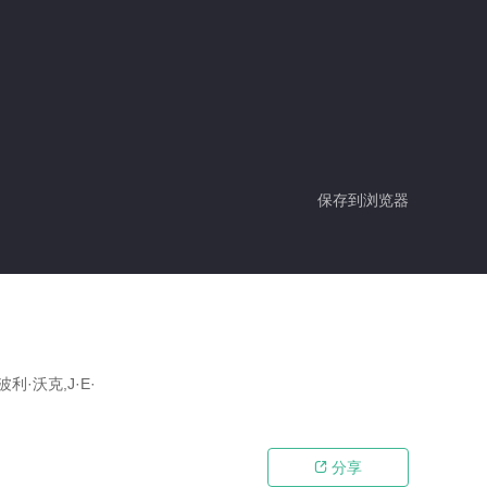
保存到浏览器
利·沃克,J·E·
分享
