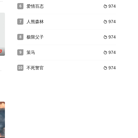
战。阿布戴卡德（ 罗舍迪·泽
测谎微反应技术，对案件相关人进行测谎，层层剥茧，逐渐深入，最终与刑警高
演家送演戏所需服装，被男导演强奸，一审法院判处男导演10年有期徒刑。二
爱情百态
974
6

人熊森林
974
7

极限父子
974
8

0
策马
974
9

不死警官
974
10

ardy饰）与不堪忍
”。多年后，小树成为生物科研员，探寻基因的秘密，而别有用心的同事却利
因为好友夏逸的举报，涉嫌投机锒铛入狱。周冲的妻子 抛弃了他们的孩子，人间