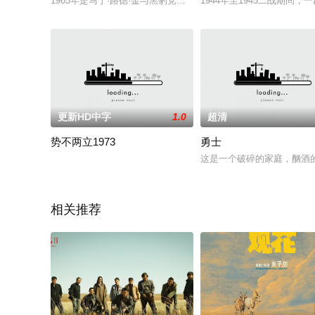
1965年是马丁·路德·金与黑豹党、披头士与越战、白人在篮球领
1944年至1945二战期
更新HD中字
1.0
超清
势不两立1973
勇士
这是一个破碎的家庭，酗酒的教
相关推荐