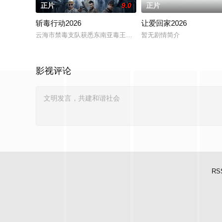
正片
9.0
正片
斩毒行动2026
让爱回家2026
云海市禁毒支队获悉东南亚毒王廖爷将携600余公斤毒品来云交易
暂无剧情简介
影视评论
RS