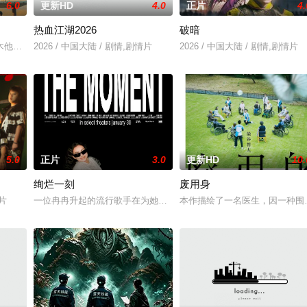
6.0
更新HD
4.0
正片
4.
热血江湖2026
破暗
木他们毕业于同一所大学。他们和很多年轻人一样，自以为是，敏感错弱，没有
2026 / 中国大陆 / 剧情,剧情片
2026 / 中国大陆 / 剧情,剧情片
5.0
正片
3.0
更新HD
10.
绚烂一刻
废用身
情片
一位冉冉升起的流行歌手在为她的巡回演唱会首秀做准备的同时，努
本作描绘了一名医生，因一种围