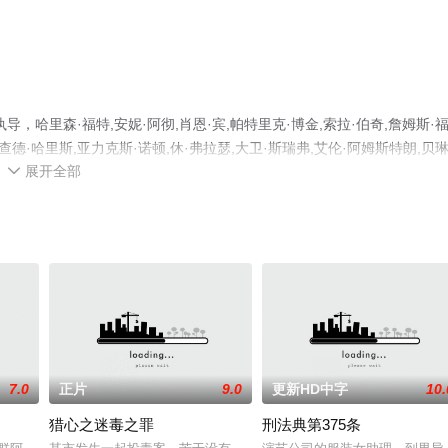
哈里森·福特,安妮·阿彻,肖恩·宾,帕特里克·博金,索拉·伯奇,詹姆斯·
,理查德·哈里斯,亚力克斯·诺顿,休·弗拉瑟,大卫·斯瑞弗,艾伦·阿姆斯特朗,贝
展开全部
整版电影就上星辰影视，更多剧情信息可移步至豆瓣电影、电视猫或剧情

7.0
正片
9.0
更新HD中字
10.
猎心之迷毒之罪
刑法典第375条