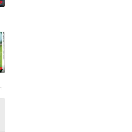
0
被认可的才华。他们来自不同的地方，却
0
力应对名利和行业压力的复杂压力，揭示了地下文化向主流成功的转变。
绕“废用身”——因瘫痪等原因已无恢复可能的四肢——的治疗方法，而一步步