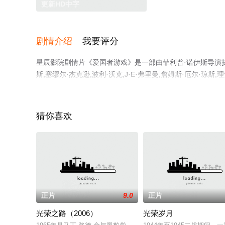
更新HD中字
剧情介绍
我要评分
星辰影院剧情片《爱国者游戏》是一部由菲利普·诺伊斯导演执导，
斯,塞缪尔·杰克逊,波利·沃克,J·E·弗里曼,詹姆斯·厄尔·琼斯
·托等演员精彩演绎的美国电影，手机免费观看高清未删减完
等平台了解。
猜你喜欢
正片
9.0
正片
光荣之路（2006）
光荣岁月