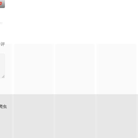
0
。被那微不足道的成就麻醉过后他该如何面对现实，能改变他的命运的是谁？
影评
爬虫