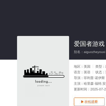
爱国者游戏
别名：aiguozheyouxi
地区：
美国
类型：
语言：
英语
状态：
导演：
菲利普·诺伊斯
主演：
哈里森·福特,安
更新时间：
2025-07-
在线观看
