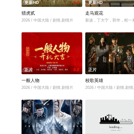
更新HD
2.0
更新HD
猎虎贰
走马观花
2026 / 中国大陆 / 剧情,剧情片
新波，丁大宁，郭华，程一
正片
9.0
正片
一般人物
校歌英雄
2026 / 中国大陆 / 剧情,剧情片
2026 / 中国大陆 / 剧情,剧