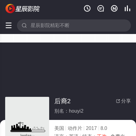






后裔2
分享

别名：houyi2
美国
动作片
2017
8.0