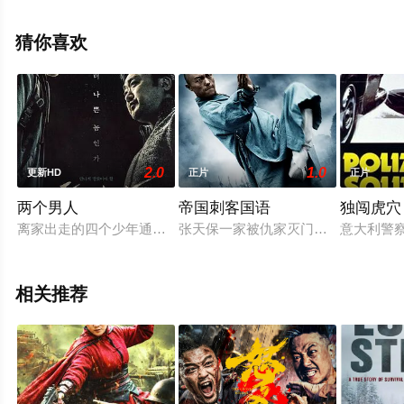
赫提,梅根·塞雷纳·特雷纳,黛安妮·尹等演员精彩演绎的美国
电影，手机免费观看高清未删减完整版电影就上星辰影
猜你喜欢
视，更多剧情信息可移步至豆瓣电影、电视猫或剧情网等
平台了解。
2.0
1.0
更新HD
正片
正片
两个男人
帝国刺客国语
独闯虎穴
离家出走的四个少年通过倒卖偷来的东西“养家糊口”。当他们靠
张天保一家被仇家灭门幸免于难，经
意大利警
相关推荐