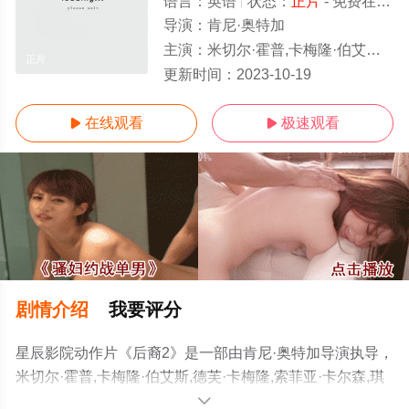
语言：
英语
状态：
正片
- 免费在线观看
导演：
肯尼·奥特加
主演：
米切尔·霍普,卡梅隆·伯艾斯,德芙·卡梅隆,索菲亚·卡尔森,琪娜·安妮·麦克兰,波波·斯图尔特,杰迪代亚·古达克,汤
正片
更新时间：
2023-10-19
在线观看
极速观看


剧情介绍
我要评分
星辰影院动作片《后裔2》是一部由肯尼·奥特加导演执导，
米切尔·霍普,卡梅隆·伯艾斯,德芙·卡梅隆,索菲亚·卡尔森,琪
娜·安妮·麦克兰,波波·斯图尔特,杰迪代亚·古达克,汤马斯·多
