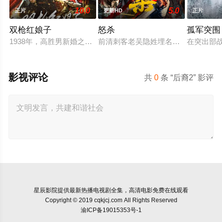
10.0
5.0
正片
更新HD
正片
双枪红娘子
怒杀
孤军突围
1938年，高胜男新婚之日，丈夫被日军残害，父辈亦遭屠戮。
前清刺客老吴隐姓埋名于药铺，却为
在突出部
影视评论
共
0
条 “后裔2” 影评
星辰影院
提供最新热播电视剧全集，高清电影免费在线观看
Copyright © 2019 cqkjcj.com All Rights Reserved
渝ICP备19015353号-1