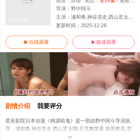
语言：
日语
状态：
全24集
- 免费在线观看
导演：
野中阿斗
主演：
浦和希,神谷浩史,西山宏太朗,石见舞菜香,坂田将吾,花江夏树,三浦魁,爱美,木村良平,岸尾大辅,伊濑茉莉也,小山刚志
全24集/全集
更新时间：
2025-12-28
在线观看
极速观看


剧情介绍
我要评分
星辰影院日本动漫《桃源暗鬼》是一部由野中阿斗导演执
导，浦和希,神谷浩史,西山宏太朗,石见舞菜香,坂田将吾,花
江夏树,三浦魁,爱美,木村良平,岸尾大辅,伊濑茉莉也,小山刚
