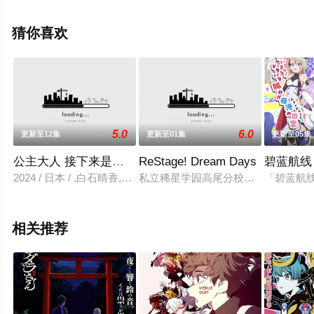
志,增谷康纪,绪方惠美等演员精彩演绎的日本动漫，大结局
剧情已揭晓（全24集），手机免费观看高清未删减完整版
猜你喜欢
动漫全集就上星辰影视，更多剧情信息可移步至豆瓣动
漫、电视猫或剧情网等平台了解。
5.0
6.0
更新至12集
更新至01集
更新至05集
公主大人 接下来是拷问时间
ReStage! Dream Days
碧蓝航线
2024 / 日本 / ,白石晴香,小林亲弘,伊藤静,玄田哲章
私立稀星学园高尾分校初中部，那是
「碧蓝航线 微
相关推荐