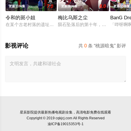
7.0
8.0
更新至06集
更新第05集
更新至08集
令和的斑小姐
梅比乌斯之尘
BanG Dr
在某个古老村落的遗址深处，那一片禁止入内的区域里，存在着被
陨石坠落后的第十年，由于巨大结晶释
「哔呀啊
影视评论
共
0
条 “桃源暗鬼” 影评
星辰影院
提供最新热播电视剧全集，高清电影免费在线观看
Copyright © 2019 cqkjcj.com All Rights Reserved
渝ICP备19015353号-1