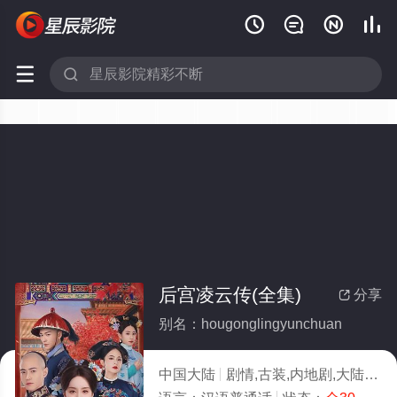






后宫凌云传(全集)
分享

别名：hougonglingyunchuan
中国大陆
剧情,古装,内地剧,大陆剧
2