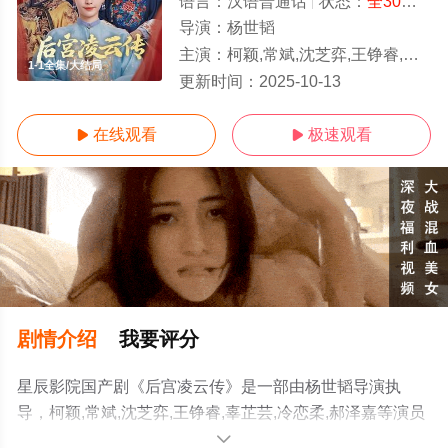
语言：
汉语普通话
状态：
全30集
- 
导演：
杨世韬
主演：
柯颖,常斌,沈芝弈,王铮睿,辜芷芸,冷恋柔,郝泽嘉
1-1全集/大结局
更新时间：
2025-10-13
在线观看
极速观看


剧情介绍
我要评分
星辰影院国产剧《后宫凌云传》是一部由杨世韬导演执
导，柯颖,常斌,沈芝弈,王铮睿,辜芷芸,冷恋柔,郝泽嘉等演员
精彩演绎的中国大陆电视剧，大结局剧情已揭晓（1-1全
