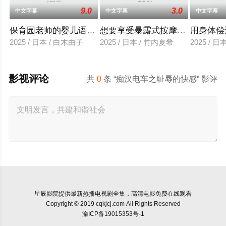
9.0
3.0
中文字幕
中文字幕
中文字幕
保育园老师的婴儿语让人超兴奋
想要享受暴露式按摩的已婚女子
用身体偿
2025 / 日本 / 白木由子
2025 / 日本 / 竹内夏希
2025 / 
影视评论
共
0
条 “痴汉电车之耻辱的快感” 影评
星辰影院
提供最新热播电视剧全集，高清电影免费在线观看
Copyright © 2019 cqkjcj.com All Rights Reserved
渝ICP备19015353号-1