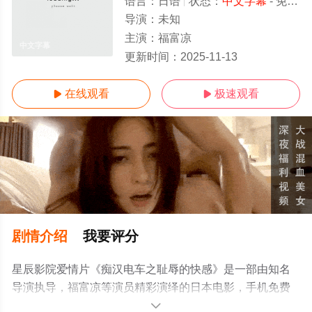
语言：
日语
状态：
中文字幕
- 免费在线观看
导演：
未知
主演：
福富凉
中文字幕
更新时间：
2025-11-13
在线观看
极速观看


剧情介绍
我要评分
星辰影院爱情片《痴汉电车之耻辱的快感》是一部由知名
导演执导，福富凉等演员精彩演绎的日本电影，手机免费
观看高清未删减完整版电影就上星辰影视，更多剧情信息
