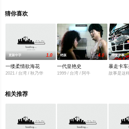
可移步至豆瓣电影、电视猫或剧情网等平台了解。
猜你喜欢
1.0
4.0
更新中字
绝版
中文字幕
一缕柔情欲海花
一代皇艳史
暴走卡车
2021 / 台湾 / 秋乃华
1999 / 台湾 / 阿牛
故事是这
相关推荐