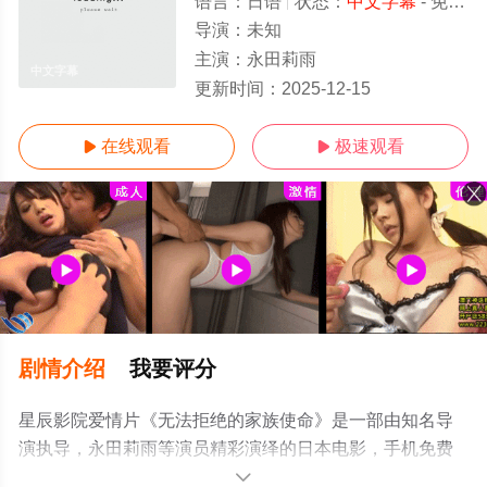
语言：
日语
状态：
中文字幕
- 免费在线观看
导演：
未知
主演：
永田莉雨
中文字幕
更新时间：
2025-12-15
在线观看
极速观看


剧情介绍
我要评分
星辰影院爱情片《无法拒绝的家族使命》是一部由知名导
演执导，永田莉雨等演员精彩演绎的日本电影，手机免费
观看高清未删减完整版电影就上星辰影视，更多剧情信息
