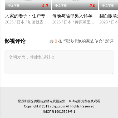
4.0
2.0
中文字幕
中文字幕
中文字幕
大家的妻子：住户专用洞口
每晚与隔壁男人怀孕性爱
翻白眼喷
2025 / 日本 / 加藤桃香
2025 / 日本 / 舞原希里,佐川金二
2025 / 
影视评论
共
0
条 “无法拒绝的家族使命” 影评
星辰影院
提供最新热播电视剧全集，高清电影免费在线观看
Copyright © 2019 cqkjcj.com All Rights Reserved
渝ICP备19015353号-1