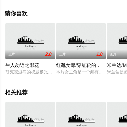
可移步至豆瓣电影、电视猫或剧情网等平台了解。
猜你喜欢
2.0
1.0
正片
正片
正片
生人勿近之邪花
红靴女郎/穿红靴的女人
米兰达/Mi
研究嗳滋病的权威杨光（任达华饰）与妻子彩霞（张文慈饰）庆祝结
本片女主角是一个颇有名望的先锋派
米兰达是
相关推荐