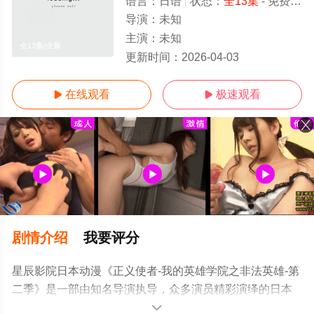
语言：
日语
状态：
全13集
- 免费在线观看
导演：
未知
主演：
未知
全13集/全集
更新时间：
2026-04-03
在线观看
极速观看


剧情介绍
我要评分
星辰影院日本动漫《正义使者-我的英雄学院之非法英雄-第
二季》是一部由知名导演执导，众多演员精彩演绎的日本
动漫，大结局剧情已揭晓（全13集），手机免费观看高清
