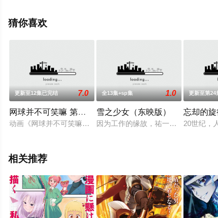
未删减完整版动漫全集就上星辰影视，更多剧情信息可移
步至豆瓣动漫、电视猫或剧情网等平台了解。
猜你喜欢
7.0
1.0
更新至12集已完结
全13集+sp集
更新至第2
网球并不可笑嘛 第六季
雪之少女（东映版）
忘却的旋
动画《网球并不可笑嘛》改编自Roots（ルーツ）原作、Piy
因为工作的缘故，祐一（私市淳 配音
20世纪，
相关推荐