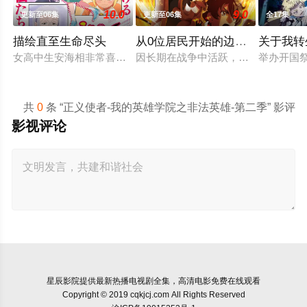
10.0
9.0
更新至06集
更新至06集
全17集
描绘直至生命尽头
从0位居民开始的边境领主大人
关于我转
女高中生安海相非常喜欢看漫画，尤其是 ☆野0 的《机器太与
因长期在战争中活跃，而被称为〝救国
举办开国
共
0
条 “正义使者-我的英雄学院之非法英雄-第二季” 影评
影视评论
星辰影院
提供最新热播电视剧全集，高清电影免费在线观看
Copyright © 2019 cqkjcj.com All Rights Reserved