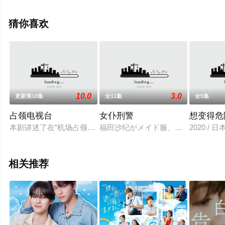
减完整版电视剧全集就上星辰影视，热播电视剧提前免费
观看，更多剧情信息可移步至豆瓣电视剧、电视猫或剧情
猜你喜欢
网等平台了解。
10.0
3.0
更新第10集
全11集
全5集
占领电视台
女仆刑警
想变得危
本剧讲述了在“机场占领事件”过去一年后，前刑警武藏三郎（樱井
福田沙纪がメイド服、人気小说の初
2020 /
相关推荐