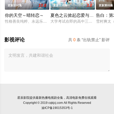
10.0
3.0
更新至02集
更新至05集
更新第05集
你的天空～晴转恋～
夏色之云掀起恋爱与风暴
告白：第
性格善良纯粹、永远乐观开朗的阳光少年舟濑阳向（福田步汰 饰
大学考试在即的高中三年级生武宫夏
雪村爽太
影视评论
共
0
条 “出轨禁止” 影评
星辰影院
提供最新热播电视剧全集，高清电影免费在线观看
Copyright © 2019 cqkjcj.com All Rights Reserved
渝ICP备19015353号-1