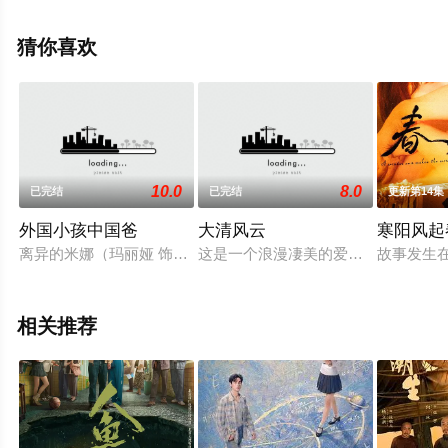
剧全集就上星辰影视，热播电视剧提前免费观看，更多剧
情信息可移步至豆瓣电视剧、电视猫或剧情网等平台了
猜你喜欢
解。
10.0
8.0
已完结
已完结
更新第14集
外国小孩中国爸
大清风云
寒阳风起
离异的米娜（玛丽娅 饰）因厨缘爱上了中国厨师马大航（周小斌
这是一个浪漫凄美的爱情故事，也是
故事发生
相关推荐