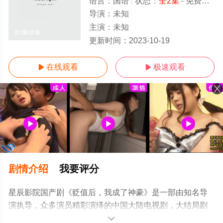
语言：
国语
状态：
全2集
- 免费在线观看
导演：
未知
主演：
未知
全2集/全集
更新时间：
2023-10-19
在线观看
极速观看


剧情介绍
我要评分
星辰影院国产剧《贬值后，我成了神豪》是一部由知名导
演执导，众多演员精彩演绎的中国大陆电视剧，大结局剧
情已揭晓（全2集），手机免费观看高清未删减完整版电视
