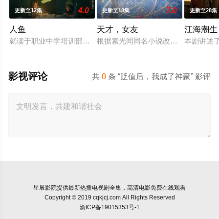
4.0
7.0
更新至12集
更新至18集
更新至28集
人鱼
天才，女友
江海潮生
就读于职业中学培训部的花季女生苏琳（黄杨钿甜 饰），虽自
根据素光同同名小说改编。江逾白长大
本剧讲述
影视评论
共
0
条 “贬值后，我成了神豪” 影评
星辰影院
提供最新热播电视剧全集，高清电影免费在线观看
Copyright © 2019 cqkjcj.com All Rights Reserved
渝ICP备19015353号-1