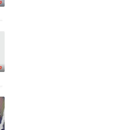
0
面临着重重危机。是谁将明朝推上了巅峰
缘之下，他觉醒太古战神之魂，从此逆天改命。他横扫宗门天才，踏平强敌险阻
家人过上更好的生活，自愿前去七玄门参加入门考核，最终被墨大夫收入门下
0
生。
为早日飞升，徐阳闭关万年。谁知出关时
武帝境多年，难以突破。为了摆脱困境，借助神霄宫主曲红颜对自己的爱慕，布
，不想，他才刚将剑武魂修炼成雏形，未婚妻姬漫夭就趁机夺走了他的武魂，