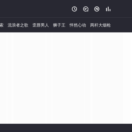




索
流浪者之歌
歪唇男人
狮子王
怦然心动
两杆大烟枪