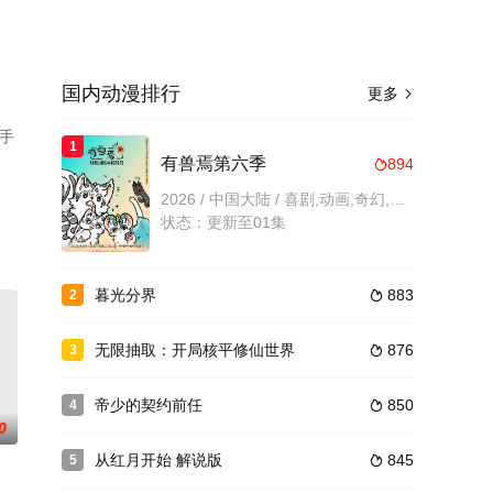
国内动漫排行
更多

手
1
有兽焉第六季
894

2026 / 中国大陆 / 喜剧,动画,奇幻,国产动漫
状态：更新至01集
暮光分界
883
2

无限抽取：开局核平修仙世界
876
3

帝少的契约前任
850
4

0
从红月开始 解说版
845
5
