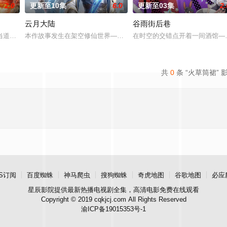
2.0
更新至10集
6.0
更新至03集
2.
云月大陆
谷雨街后巷
手背叛，残忍杀害后抛尸乱葬岗。濒死之际，他唤醒了上古魔刀“幽冥”，获得
当道。又值幽界入侵，人、幽两界势力荼毒人间，捕蛇者许应因看不惯为幽界卖
本作故事发生在架空修仙世界——云月大陆。 大陆鼎盛时期由浣溪沙
在时空的交错点开着一间酒馆——
共
0
条 “火草筒裙” 
S订阅
百度蜘蛛
神马爬虫
搜狗蜘蛛
奇虎地图
谷歌地图
必应
星辰影院
提供最新热播电视剧全集，高清电影免费在线观看
Copyright © 2019 cqkjcj.com All Rights Reserved
渝ICP备19015353号-1