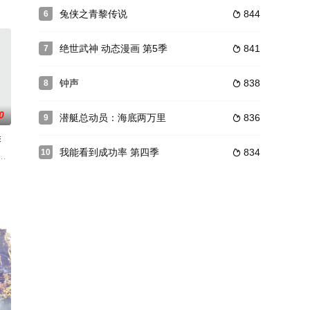
发无伤，还觉醒了异能！在这个灵气复苏，全民修行的时代，吕树却通过「怼人
兔侠之青黎传说
844
6

绝世武神 动态漫画 第5季
841
7

钟声
838
8

0
潜艇总动员：海底两万里
836
9

季
我能看到成功率 第四季
834
10

书@瑞兽萌PV
游戏《天玄界》中，这一世的路朝歌，虽然失去了前世富裕的生活，但他有了一
掌门人！都市氪金人重生游戏异界，拿玩家当走狗，收世界主角做小弟，看我