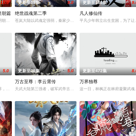
10.0
更新至13集
9.0
更新至186集
9.
皇朝篇
绝世战魂第二季
凡人修仙传
明朝前期的故事。 明朝从元末乱世中浴火而生的大一统王朝，可在建国初期就
苍岚大陆以武魂定强弱，秦家少主秦南本是废魂之身，受尽冷眼。机
平凡少年韩立出生贫困，为了让
生凋敝。穿越成国足替补的林锋绑定“球星技能复刻”系统，可复制众多传奇球星
5.0
更新至08集
5.0
更新至472集
8.
万古至尊：李云霄传
万界独尊
诡异之眼，所视之处生灵涂炭，化为永恒的禁区。末世之中，因果随行，死地后
界，宗内弟子皆是天骄，所向披靡。唯独开山弟子徐阳一直是炼气期，为突破修
天武大陆第三强者，破军武帝古飞扬被世界规则所限，修为困在九天
这一日，林枫正在林府凝聚武魂