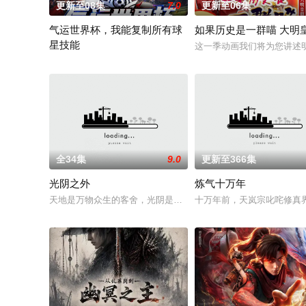
更新至08集
7.0
更新至06集
气运世界杯，我能复制所有球
如果历史是一群喵 大明
星技能
这一季动画我们将为您讲述
平行世界，足球胜负直接绑定国运。Z国连年战败，国运衰微，民
全34集
9.0
更新至366集
光阴之外
炼气十万年
天地是万物众生的客舍，光阴是古往今来的过客。苍天残面张开
十万年前，天岚宗叱咤修真