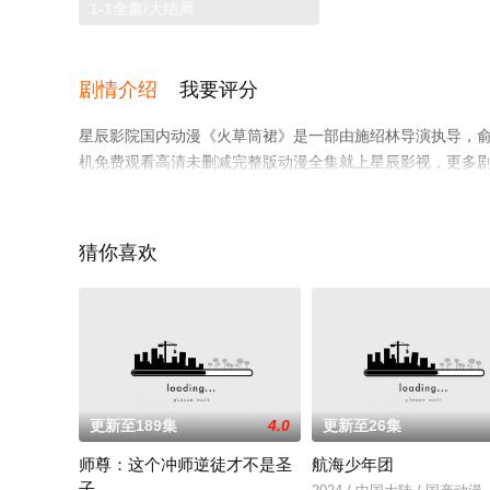
1-1全集/大结局
剧情介绍
我要评分
星辰影院国内动漫《火草筒裙》是一部由施绍林导演执导，俞
机免费观看高清未删减完整版动漫全集就上星辰影视，更多
猜你喜欢
更新至189集
4.0
更新至26集
师尊：这个冲师逆徒才不是圣
航海少年团
子