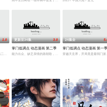
高中生吕树在一场车祸中改变了自己的人生轨迹，他不但在车祸中毫
2023 / 中国大陆 / 暂无
1.0
更新至34集
3.0
24集全
5.
掌门低调点 动态漫画 第二季
掌门低调点 动态漫画 第一
魔女 第二季》首支PV上线！出品：bilibili制作：@知行合一动漫原作者：@落灰之
能力出众、缺乏亲情的路朝歌，一朝穿越，意外重生在了他最喜欢的
穿越天玄界，开局竟是最弱门派