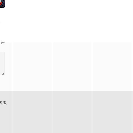
0
驱
命的草头神欺压百姓，反抗犯下弑神之罪
、赤霞峰、风吟山庄、无尘岛、轩辕门五大宗门共同守护，仙道昌盛。可轩辕
谷雨街后巷。 无论城市的角落，还是繁星坠落的荒漠， 穿过现实的迷宫，欢迎
影评
爬虫