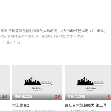
琴琴,王礡等演员精彩演绎的大陆动漫，大结局剧情已揭晓（1-1全集），
剧情信息可移步至豆瓣动漫、电视猫或剧情网等平台了解。
展开全部

2.0
更新第12集
2.0
更新至26集
7.
大王饶命2
修仙者大战超能力 第二季