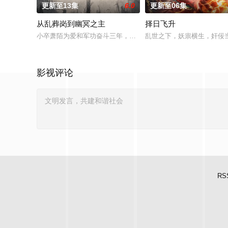
更新至13集
6.0
更新至06集
从乱葬岗到幽冥之主
择日飞升
小卒萧陌为爱和军功奋斗三年，却被恋人柳莺儿与将军之子赵昊联
乱世之下，妖祟横生，奸佞
影视评论
RS