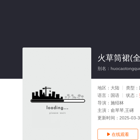
火草筒裙(全
别名：huocaotongqu
地区：
大陆
类型：
语言：
国语
状态：
导演：
施绍林
主演：
俞琴琴,王礡
更新时间：
2025-03-
在线观看
