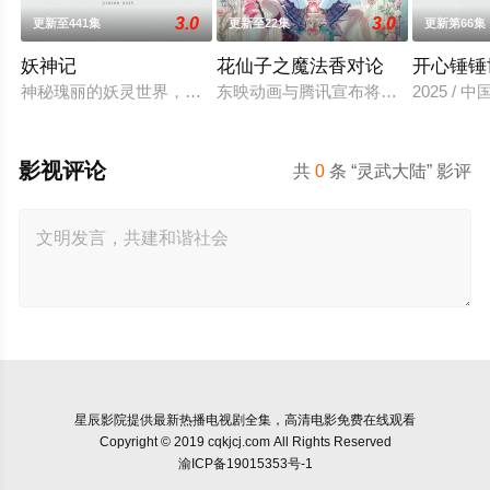
3.0
3.0
更新至441集
更新至22集
更新第66集
妖神记
花仙子之魔法香对论
开心锤锤
神秘瑰丽的妖灵世界，奇奥无穷的时空妖灵之书，聂离追寻着世
东映动画与腾讯宣布将联手打造『花
2025 / 
影视评论
共
0
条 “灵武大陆” 影评
星辰影院
提供最新热播电视剧全集，高清电影免费在线观看
Copyright © 2019 cqkjcj.com All Rights Reserved
渝ICP备19015353号-1