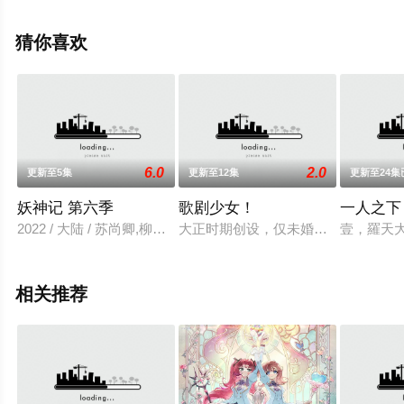
步至豆瓣动漫、电视猫或剧情网等平台了解。
猜你喜欢
6.0
2.0
更新至5集
更新至12集
更新至24集
妖神记 第六季
歌剧少女！
一人之下
2022 / 大陆 / 苏尚卿,柳知萧,张妮,陆敏悦,Minyue,Lu,钟巍,柳
大正时期创设，仅未婚女性可以参与
壹，羅天
相关推荐