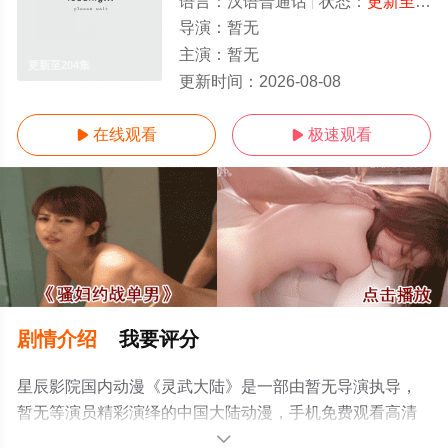
语言：
汉语普通话
状态：
更新至204集
导演：
暂无
主演：
暂无
更新至204集
更新时间：
2026-08-08
在线观看
极速观看


剧情介绍
我要评分
星辰影院国内动漫《灵武大陆》是一部由暂无导演执导，
暂无等演员精彩演绎的中国大陆动漫，手机免费观看高清
未删减完整版动漫全集就上星辰影视，更多剧情信息可移
