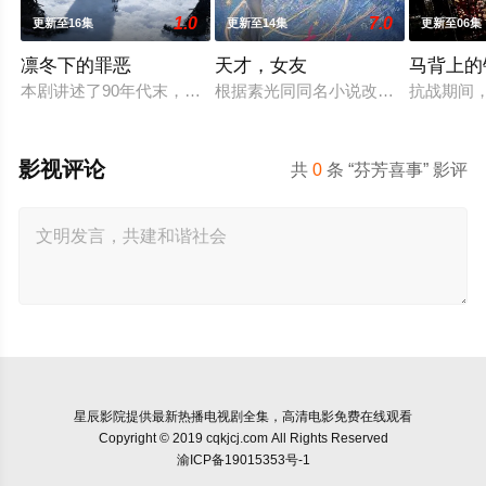
1.0
7.0
更新至16集
更新至14集
更新至06集
凛冬下的罪恶
天才，女友
马背上的
本剧讲述了90年代末，怒河市刑侦支队在无普及监控、无DNA
根据素光同同名小说改编。江逾白长大
抗战期间
影视评论
共
0
条 “芬芳喜事” 影评
星辰影院
提供最新热播电视剧全集，高清电影免费在线观看
Copyright © 2019 cqkjcj.com All Rights Reserved
渝ICP备19015353号-1