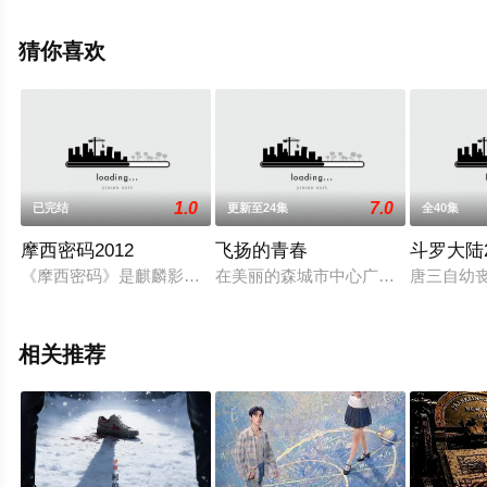
北等演员精彩演绎的中国大陆电视剧，大结局剧情已揭晓
（1-28全集），手机免费观看高清未删减完整版电视剧全
猜你喜欢
集就上星辰影视，热播电视剧提前免费观看，更多剧情信
息可移步至豆瓣电视剧、电视猫或剧情网等平台了解。
1.0
7.0
已完结
更新至24集
全40集
摩西密码2012
飞扬的青春
斗罗大陆2
《摩西密码》是麒麟影业出品的谍战剧，由楼健执导，宗峰岩、玛利
在美丽的森城市中心广场，支教老师们
唐三自幼
相关推荐