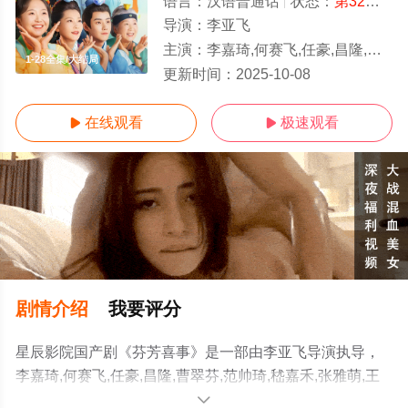
语言：
汉语普通话
状态：
第32集完结
导演：
李亚飞
主演：
李嘉琦,何赛飞,任豪,昌隆,曹翠芬,范帅琦,嵇嘉禾,张雅萌,王山水,王歆霆,李殿尊,李海银,刘琳,李佳航,吴佳怡,刘
1-28全集/大结局
更新时间：
2025-10-08
在线观看
极速观看


剧情介绍
我要评分
星辰影院国产剧《芬芳喜事》是一部由李亚飞导演执导，
李嘉琦,何赛飞,任豪,昌隆,曹翠芬,范帅琦,嵇嘉禾,张雅萌,王
山水,王歆霆,李殿尊,李海银,刘琳,李佳航,吴佳怡,刘坤,刘小
