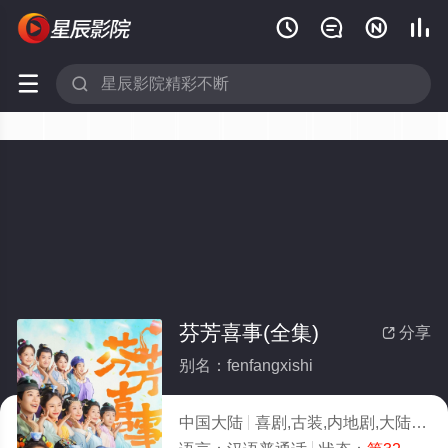






芬芳喜事(全集)
分享

别名：fenfangxishi
中国大陆
喜剧,古装,内地剧,大陆剧
2