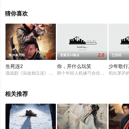
已揭晓（1-24全集），手机免费观看高清未删减完整版电
视剧全集就上星辰影视，热播电视剧提前免费观看，更多
猜你喜欢
剧情信息可移步至豆瓣电视剧、电视猫或剧情网等平台了
解。
9.0
2.0
第39集完结
更新至24集全
已完结
生死连2
你，开什么玩笑
少年歌行
谍战剧《浴血独立连》由于震、张光北、林江国三位老戏主演，
两个年轻人机缘巧合住在同一屋檐下
初出茅庐
相关推荐