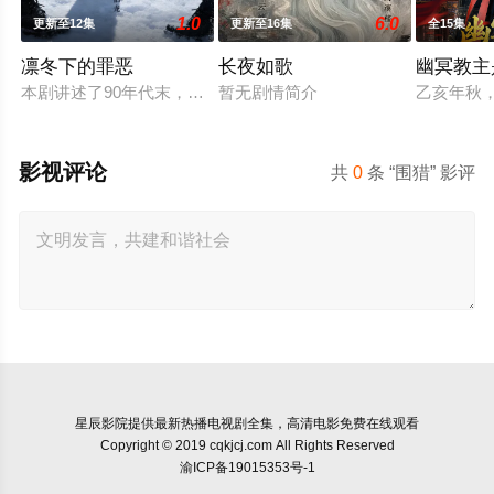
1.0
6.0
更新至12集
更新至16集
全15集
凛冬下的罪恶
长夜如歌
幽冥教主
本剧讲述了90年代末，怒河市刑侦支队在无普及监控、无DNA
暂无剧情简介
乙亥年秋
影视评论
共
0
条 “围猎” 影评
星辰影院
提供最新热播电视剧全集，高清电影免费在线观看
Copyright © 2019 cqkjcj.com All Rights Reserved
渝ICP备19015353号-1