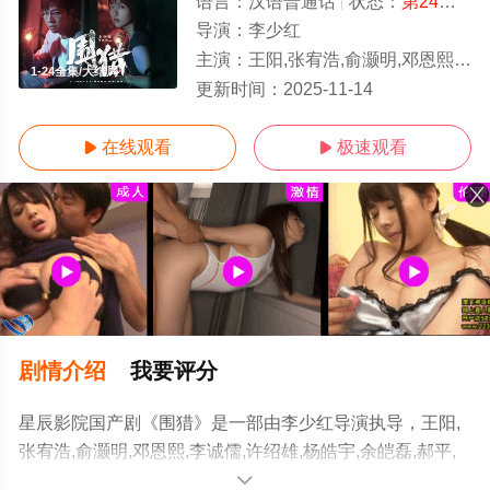
语言：
汉语普通话
状态：
第24集完结
导演：
李少红
主演：
王阳,张宥浩,俞灏明,邓恩熙,李诚儒,许绍雄,杨皓宇,余皑磊,郝平,冯兵,黄璐
1-24全集/大结局
更新时间：
2025-11-14
在线观看
极速观看


剧情介绍
我要评分
星辰影院国产剧《围猎》是一部由李少红导演执导，王阳,
张宥浩,俞灏明,邓恩熙,李诚儒,许绍雄,杨皓宇,余皑磊,郝平,
冯兵,黄璐等演员精彩演绎的中国大陆电视剧，大结局剧情
