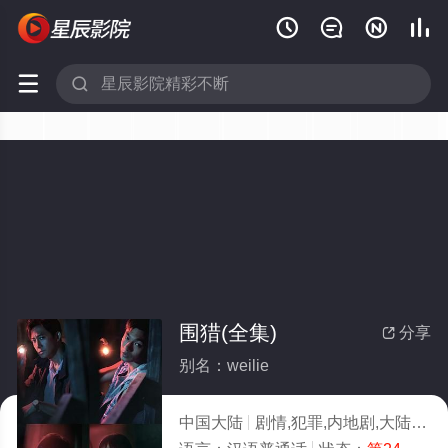






围猎(全集)
分享

别名：weilie
中国大陆
剧情,犯罪,内地剧,大陆剧
2