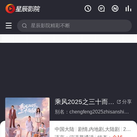






乘风2025之三十而励(全集)
分享

别名：chengfeng2025zhisanshierli
中国大陆
剧情,内地剧,大陆剧
2025