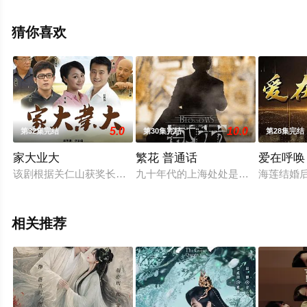
集），手机免费观看高清未删减完整版电视剧全集就上星
辰影视，热播电视剧提前免费观看，更多剧情信息可移步
猜你喜欢
至豆瓣电视剧、电视猫或剧情网等平台了解。
5.0
10.0
第32集完结
第30集完结
第28集完结
家大业大
繁花 普通话
爱在呼唤
该剧根据关仁山获奖长篇小说《麦河》改编，以丰南区小城镇化
九十年代的上海处处是机遇与希望。
海莲结婚
相关推荐