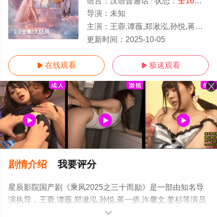
语言：
汉语普通话
状态：
全16集
- 
导演：
未知
主演：
王蓉,谭薇,郑湫泓,孙悦,蒋一侨,许馨文,姜杉
1-1全集/大结局
更新时间：
2025-10-05
在线观看
极速观看


剧情介绍
我要评分
星辰影院国产剧《乘风2025之三十而励》是一部由知名导
演执导，王蓉,谭薇,郑湫泓,孙悦,蒋一侨,许馨文,姜杉等演员
精彩演绎的中国大陆电视剧，大结局剧情已揭晓（1-1全
