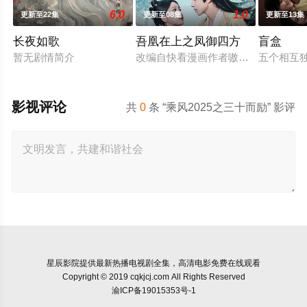
6.0
1.0
更新至22集
更新至08集
更新至13集
长夜如歌
吾凰在上之凤御四方
盲盒
暂无剧情简介
改编自快看漫画作者嗷小泽的独家连
五个相互
影视评论
共
0
条 “乘风2025之三十而励” 影评
星辰影院
提供最新热播电视剧全集，高清电影免费在线观看
Copyright © 2019 cqkjcj.com All Rights Reserved
渝ICP备19015353号-1