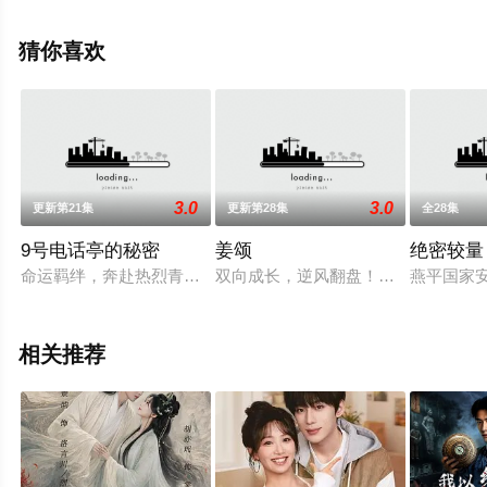
完整版电视剧全集就上星辰影视，热播电视剧提前免费观
看，更多剧情信息可移步至豆瓣电视剧、电视猫或剧情网
猜你喜欢
等平台了解。
3.0
3.0
更新第21集
更新第28集
全28集
9号电话亭的秘密
姜颂
绝密较量
命运羁绊，奔赴热烈青春。
双向成长，逆风翻盘！看姜颂（郑湫泓
燕平国家
相关推荐