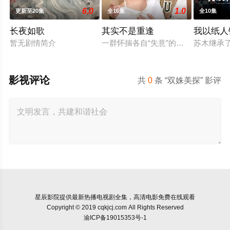
6.0
1.0
更新至20集
全16集
全10集
长夜如歌
其实不是重逢
我以纸人
暂无剧情简介
一群怀揣各自“失意”的年轻人，在沿
苏木继承
影视评论
共
0
条 “双姝美探” 影评
星辰影院
提供最新热播电视剧全集，高清电影免费在线观看
Copyright © 2019 cqkjcj.com All Rights Reserved
渝ICP备19015353号-1