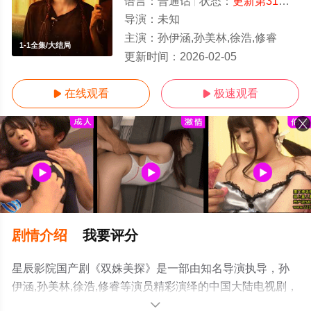
语言：
普通话
状态：
更新第31集
- 
导演：
未知
主演：
孙伊涵,孙美林,徐浩,修睿
1-1全集/大结局
更新时间：
2026-02-05
在线观看
极速观看


剧情介绍
我要评分
星辰影院国产剧《双姝美探》是一部由知名导演执导，孙
伊涵,孙美林,徐浩,修睿等演员精彩演绎的中国大陆电视剧，
大结局剧情已揭晓（1-1全集），手机免费观看高清未删减
