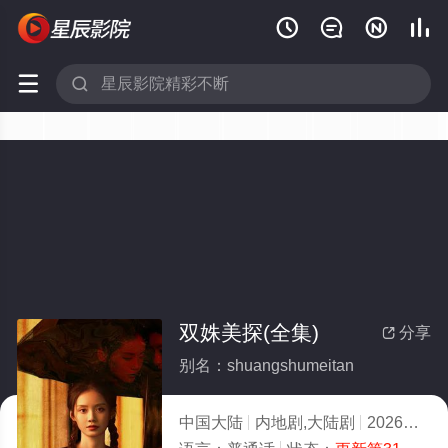






双姝美探(全集)
分享

别名：shuangshumeitan
中国大陆
内地剧,大陆剧
2026
2.0