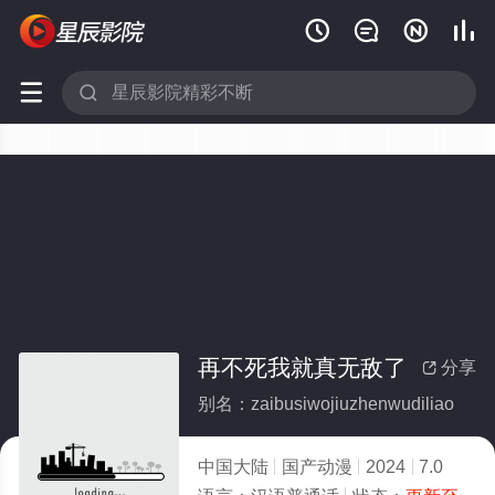






再不死我就真无敌了
分享

别名：zaibusiwojiuzhenwudiliao
中国大陆
国产动漫
2024
7.0