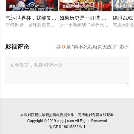
7.0
10.0
更新至08集
更新至06集
更新至13集
气运世界杯，我能复制所有球星技能
如果历史是一群喵 大明皇朝篇
绝世战魂
平行世界，足球胜负直接绑定国运。Z国连年战败，国运衰微，民
这一季动画我们将为您讲述明朝前期
苍岚大陆
影视评论
共
0
条 “再不死我就真无敌了” 影评
星辰影院
提供最新热播电视剧全集，高清电影免费在线观看
Copyright © 2019 cqkjcj.com All Rights Reserved
渝ICP备19015353号-1