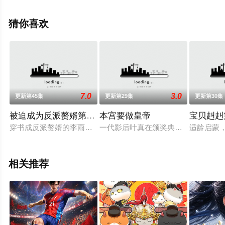
情信息可移步至豆瓣动漫、电视猫或剧情网等平台了解。
猜你喜欢
7.0
3.0
更新第45集
更新第29集
更新第30集
被迫成为反派赘婿第二季
本宫要做皇帝
宝贝赳赳
穿书成反派赘婿的李雨果，后宫才刚营业，就被困于危机重重的
一代影后叶真在颁奖典礼上意外穿越
适龄启蒙
相关推荐