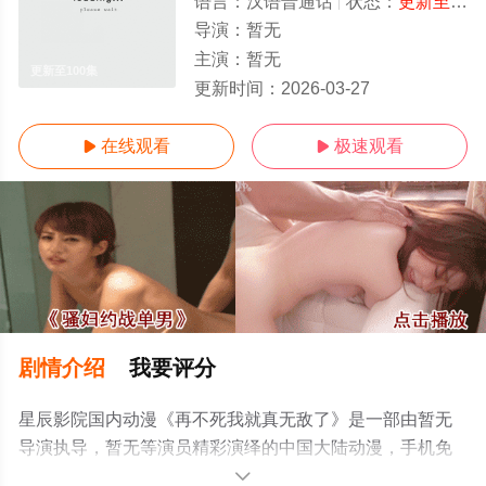
语言：
汉语普通话
状态：
更新至100集
导演：
暂无
主演：
暂无
更新至100集
更新时间：
2026-03-27
在线观看
极速观看


剧情介绍
我要评分
星辰影院国内动漫《再不死我就真无敌了》是一部由暂无
导演执导，暂无等演员精彩演绎的中国大陆动漫，手机免
费观看高清未删减完整版动漫全集就上星辰影视，更多剧
